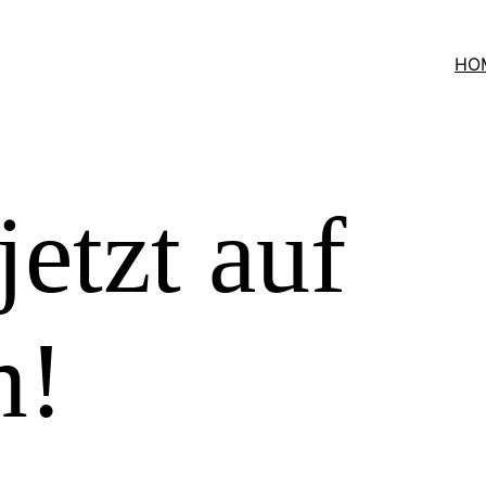
HO
jetzt auf
m!